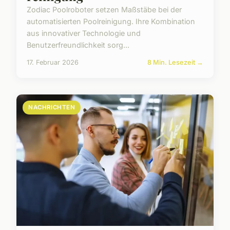
Zodiac Poolroboter setzen Maßstäbe bei der
automatisierten Poolreinigung. Ihre Kombination
aus innovativer Technologie und
Benutzerfreundlichkeit sorg...
17. Februar 2026
8 Min. Lesezeit →
NACHRICHTEN