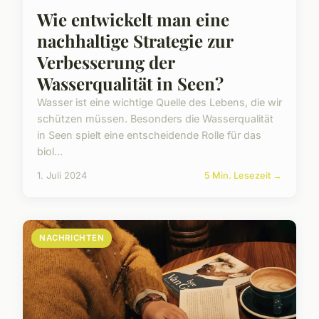
Wie entwickelt man eine
nachhaltige Strategie zur
Verbesserung der
Wasserqualität in Seen?
Wasser ist eine wichtige Quelle des Lebens, die wir
schützen müssen. Besonders die Wasserqualität
in Seen spielt eine entscheidende Rolle für das
biol...
1. Juli 2024
5 Min. Lesezeit →
NACHRICHTEN