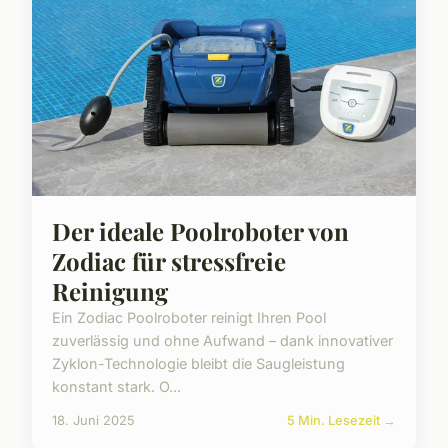
Der ideale Poolroboter von
Zodiac für stressfreie
Reinigung
Ein Zodiac Poolroboter reinigt Ihren Pool
zuverlässig und ohne Aufwand – dank innovativer
Zyklon-Technologie bleibt die Saugleistung
konstant stark. O...
18. Juni 2025
5 Min. Lesezeit →