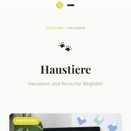
Startseite
› Haustiere
🐾
Haustiere
Haustiere und tierische Begleiter
HAUSTIERE