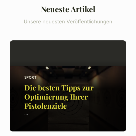
Neueste Artikel
Unsere neuesten Veröffentlichungen
SPORT
Die besten Tipps zur
Optimierung Ihrer
Pistolenziele
...