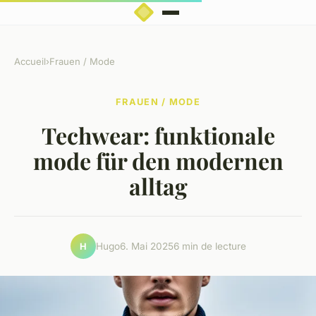
Accueil
›
Frauen / Mode
FRAUEN / MODE
Techwear: funktionale
mode für den modernen
alltag
Hugo
6. Mai 2025
6 min de lecture
H