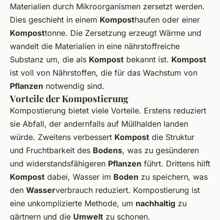
Materialien durch Mikroorganismen zersetzt werden.
Dies geschieht in einem
Kompost
haufen oder einer
Kompost
tonne. Die Zersetzung erzeugt Wärme und
wandelt die Materialien in eine nährstoffreiche
Substanz um, die als
Kompost
bekannt ist.
Kompost
ist voll von Nährstoffen, die für das Wachstum von
Pflanzen
notwendig sind.
Vorteile der Kompostierung
Kompostierung bietet viele Vorteile. Erstens reduziert
sie Abfall, der andernfalls auf Müllhalden landen
würde. Zweitens verbessert
Kompost
die Struktur
und Fruchtbarkeit des
Bodens
, was zu gesünderen
und widerstandsfähigeren
Pflanzen
führt. Drittens hilft
Kompost
dabei, Wasser im
Boden
zu speichern, was
den
Wasser
verbrauch reduziert. Kompostierung ist
eine unkomplizierte Methode, um
nachhaltig
zu
gärtnern und die
Umwelt
zu schonen.