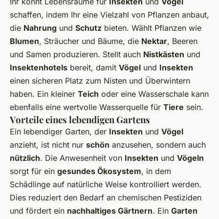
Ihr könnt Lebensräume für
Insekten
und
Vögel
schaffen, indem Ihr eine Vielzahl von Pflanzen anbaut,
die
Nahrung
und
Schutz
bieten. Wählt Pflanzen wie
Blumen
, Sträucher und Bäume, die
Nektar
, Beeren
und Samen produzieren. Stellt auch
Nistkästen
und
Insektenhotels
bereit, damit
Vögel
und
Insekten
einen sicheren Platz zum Nisten und Überwintern
haben. Ein kleiner
Teich
oder eine Wasserschale kann
ebenfalls eine wertvolle Wasserquelle für
Tiere
sein.
Vorteile eines lebendigen Gartens
Ein lebendiger Garten, der
Insekten
und
Vögel
anzieht, ist nicht nur
schön
anzusehen, sondern auch
nützlich
. Die Anwesenheit von
Insekten
und
Vögeln
sorgt für ein
gesundes Ökosystem
, in dem
Schädlinge auf natürliche Weise kontrolliert werden.
Dies reduziert den Bedarf an chemischen Pestiziden
und fördert ein
nachhaltiges Gärtnern
. Ein
Garten