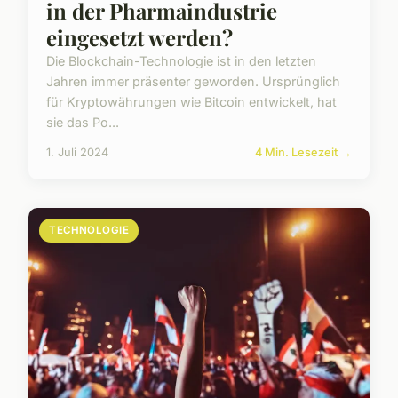
in der Pharmaindustrie
eingesetzt werden?
Die Blockchain-Technologie ist in den letzten
Jahren immer präsenter geworden. Ursprünglich
für Kryptowährungen wie Bitcoin entwickelt, hat
sie das Po...
1. Juli 2024
4 Min. Lesezeit →
TECHNOLOGIE