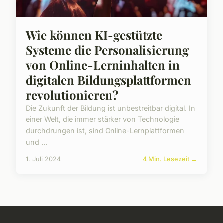
Wie können KI-gestützte
Systeme die Personalisierung
von Online-Lerninhalten in
digitalen Bildungsplattformen
revolutionieren?
Die Zukunft der Bildung ist unbestreitbar digital. In
einer Welt, die immer stärker von Technologie
durchdrungen ist, sind Online-Lernplattformen
und ...
1. Juli 2024
4 Min. Lesezeit →