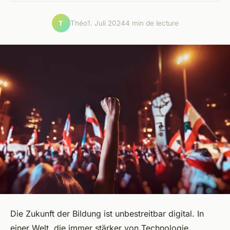
Théo
1. Juli 2024
4 min de lecture
T
Die Zukunft der
Bildung
ist unbestreitbar digital. In
einer Welt, die immer stärker von Technologie