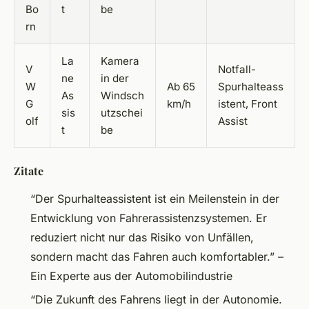
Bo
t
be
rn
La
Kamera
V
Notfall-
ne
in der
W
Ab 65
Spurhalteass
As
Windsch
G
km/h
istent, Front
sis
utzschei
olf
Assist
t
be
Zitate
“Der Spurhalteassistent ist ein Meilenstein in der
Entwicklung von Fahrerassistenzsystemen. Er
reduziert nicht nur das Risiko von Unfällen,
sondern macht das Fahren auch komfortabler.” –
Ein Experte aus der Automobilindustrie
“Die Zukunft des Fahrens liegt in der Autonomie.