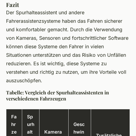
Fazit
Der Spurhalteassistent und andere
Fahrerassistenzsysteme haben das Fahren sicherer
und komfortabler gemacht. Durch die Verwendung
von Kameras, Sensoren und fortschrittlicher Software
können diese Systeme den Fahrer in vielen
Situationen unterstützen und das Risiko von Unfällen
reduzieren. Es ist wichtig, diese Systeme zu
verstehen und richtig zu nutzen, um ihre Vorteile voll
auszuschöpfen.
Tabelle: Vergleich der Spurhalteassistenten in
verschiedenen Fahrzeugen
Fa
Sp
hr
urh
Gesc
ze
alt
Kamera
hwin
Zusätzliche