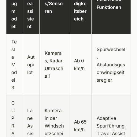
ug
ea
s/Senso
digke
Funktionen
m
ssi
ren
itsber
od
ste
eich
ell
nt
Te
sl
Spurwechsel
Kamera
a
Aut
,
s, Radar,
Ab 0
M
opi
Abstandsges
Ultrasch
km/h
od
lot
chwindigkeit
all
el
sregler
3
C
U
La
Kamera
P
ne
in der
Adaptive
Ab 65
R
As
Windsch
Spurführung,
km/h
A
sis
utzschei
Travel Assist