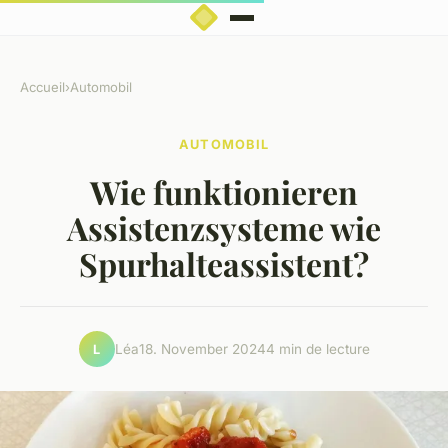
Accueil
›
Automobil
AUTOMOBIL
Wie funktionieren
Assistenzsysteme wie
Spurhalteassistent?
Léa
18. November 2024
4 min de lecture
L