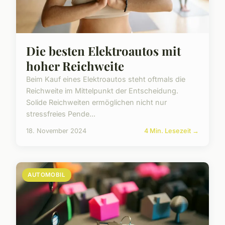
Die besten Elektroautos mit
hoher Reichweite
Beim Kauf eines Elektroautos steht oftmals die
Reichweite im Mittelpunkt der Entscheidung.
Solide Reichweiten ermöglichen nicht nur
stressfreies Pende...
18. November 2024
4 Min. Lesezeit →
AUTOMOBIL