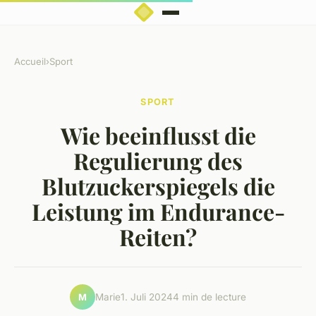
Accueil
›
Sport
SPORT
Wie beeinflusst die
Regulierung des
Blutzuckerspiegels die
Leistung im Endurance-
Reiten?
Marie
1. Juli 2024
4 min de lecture
M