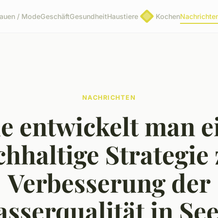
rauen / Mode
Geschäft
Gesundheit
Haustiere
Kochen
Nachrichte
NACHRICHTEN
e entwickelt man e
hhaltige Strategie
Verbesserung der
sserqualität in Se