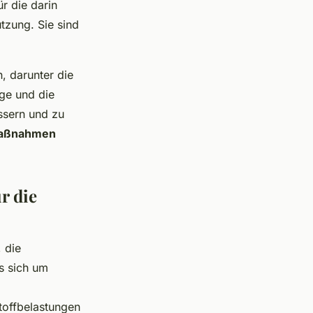
ür die darin
tzung. Sie sind
, darunter die
ge und die
ssern und zu
aßnahmen
r die
 die
es sich um
toffbelastungen