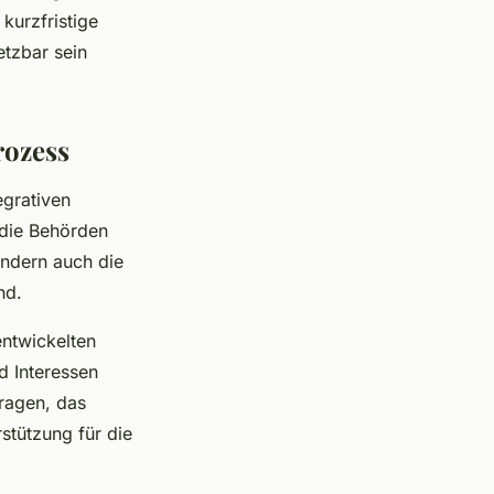
kurzfristige
etzbar sein
rozess
egrativen
 die Behörden
ondern auch die
nd.
entwickelten
d Interessen
tragen, das
stützung für die