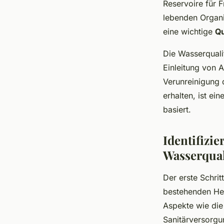
Reservoire für F
lebenden Organi
eine wichtige
Qu
Die Wasserquali
Einleitung von 
Verunreinigung 
erhalten, ist ei
basiert.
Identifizi
Wasserqual
Der erste Schrit
bestehenden He
Aspekte wie die
Sanitärversorgu