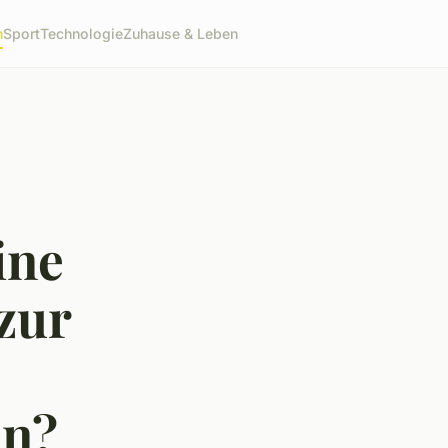
n
Sport
Technologie
Zuhause & Leben
ine
 zur
en?