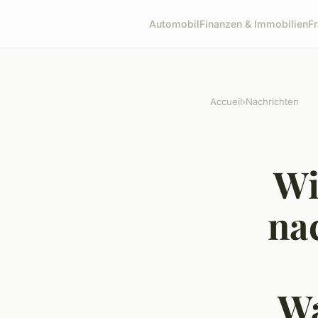
Automobil
Finanzen & Immobilien
F
Accueil
›
Nachrichten
Wi
nac
Wa