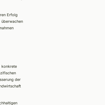
hren Erfolg
ig überwachen
aßnahmen
, konkrete
zifischen
esserung der
ndwirtschaft
chhaltigen