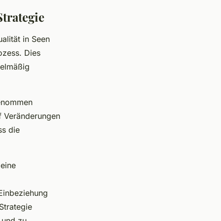
trategie
alität in Seen
ozess. Dies
gelmäßig
genommen
uf Veränderungen
ss die
 eine
Einbeziehung
Strategie
 und zu