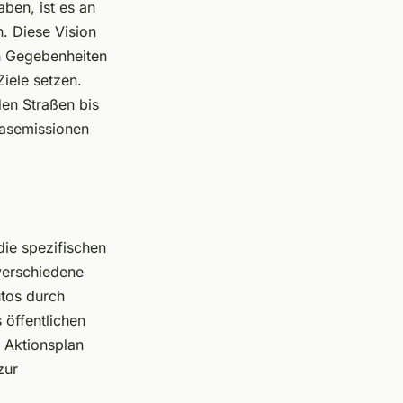
ben, ist es an
n. Diese Vision
en Gegebenheiten
Ziele setzen.
den Straßen bis
gasemissionen
 die spezifischen
verschiedene
utos durch
 öffentlichen
r Aktionsplan
zur