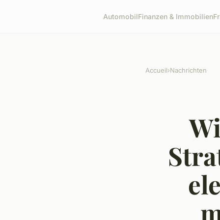
Automobil
Finanzen & Immobilien
F
Accueil
›
Nachrichten
Wi
Stra
el
m