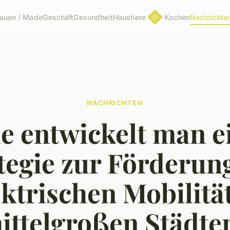
rauen / Mode
Geschäft
Gesundheit
Haustiere
Kochen
Nachrichte
NACHRICHTEN
e entwickelt man e
tegie zur Förderun
ektrischen Mobilität
ittelgroßen Städte