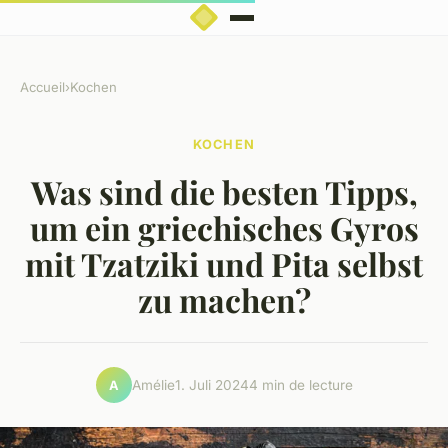
Accueil
›
Kochen
KOCHEN
Was sind die besten Tipps,
um ein griechisches Gyros
mit Tzatziki und Pita selbst
zu machen?
Amélie
1. Juli 2024
4 min de lecture
A