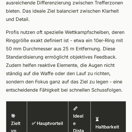
ausreichende Differenzierung zwischen Trefferzonen
bieten. Das ideale Ziel balanciert zwischen Klarheit
und Detail.
Profis nutzen oft spezielle Wettkampfscheiben, deren
Ringgröße exakt definiert ist - etwa ein 10er-Ring mit
50 mm Durchmesser aus 25 m Entfernung. Diese
Standardisierung ermöglicht objektives Feedback.
Zudem helfen reaktive Elemente, die Augen nicht
ständig auf die Waffe oder den Lauf zu richten,
sondern den Fokus ganz auf das Ziel zu legen - eine
entscheidende Fähigkeit bei schnellen Schussfolgen.
📏
🎯
Ideal
⏳
Zielt
✅ Hauptvorteil
e
Haltbarkeit
yp
Dista