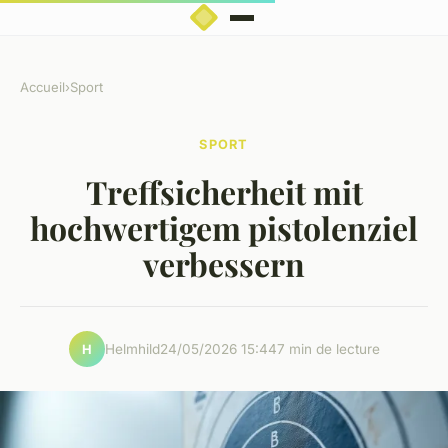
Accueil
›
Sport
SPORT
Treffsicherheit mit
hochwertigem pistolenziel
verbessern
Helmhild
24/05/2026 15:44
7 min de lecture
H