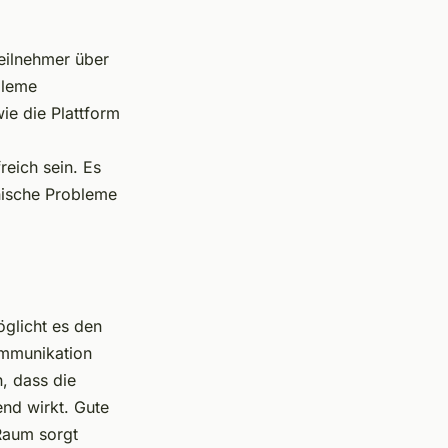
Teilnehmer über
bleme
ie die Plattform
reich sein. Es
nische Probleme
öglicht es den
ommunikation
n, dass die
end wirkt. Gute
 Raum sorgt