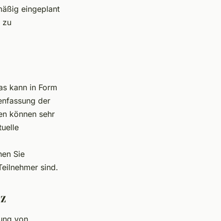
mäßig eingeplant
 zu
as kann in Form
menfassung der
nen können sehr
tuelle
nen Sie
Teilnehmer sind.
nz
lung von