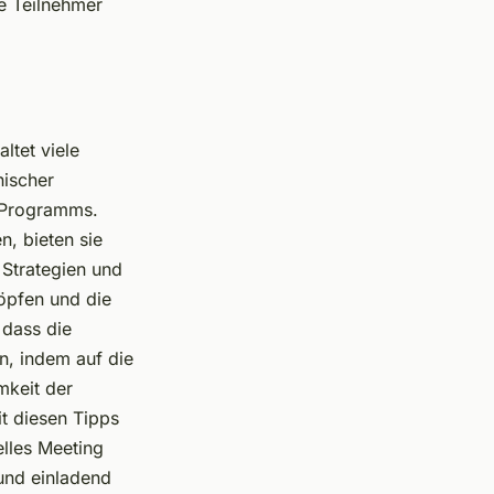
e Teilnehmer
ltet viele
nischer
n Programms.
n, bieten sie
 Strategien und
öpfen und die
 dass die
n, indem auf die
mkeit der
it diesen Tipps
elles Meeting
und einladend