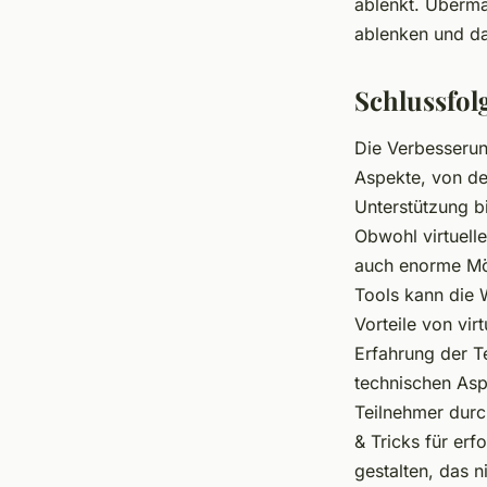
ablenkt. Überm
ablenken und da
Schlussfol
Die Verbesserun
Aspekte, von de
Unterstützung b
Obwohl virtuell
auch enorme Mögl
Tools kann die 
Vorteile von vi
Erfahrung der T
technischen Asp
Teilnehmer durc
& Tricks für erf
gestalten, das 