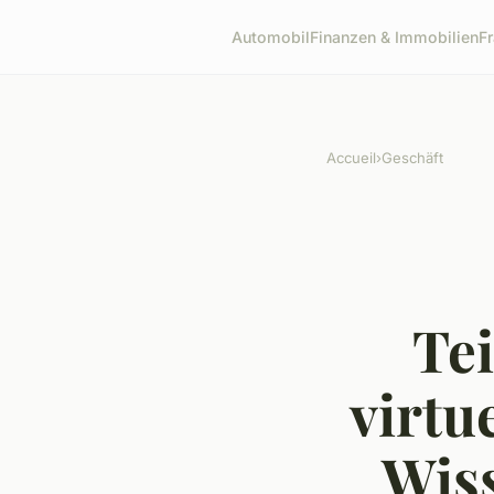
Automobil
Finanzen & Immobilien
F
Accueil
›
Geschäft
Te
virtu
Wis