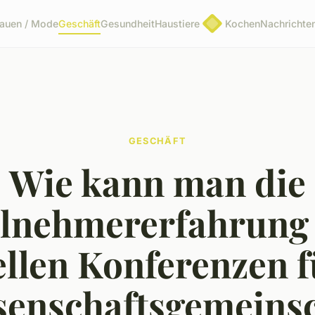
rauen / Mode
Geschäft
Gesundheit
Haustiere
Kochen
Nachrichte
GESCHÄFT
Wie kann man die
ilnehmererfahrung 
ellen Konferenzen f
senschaftsgemeinsc