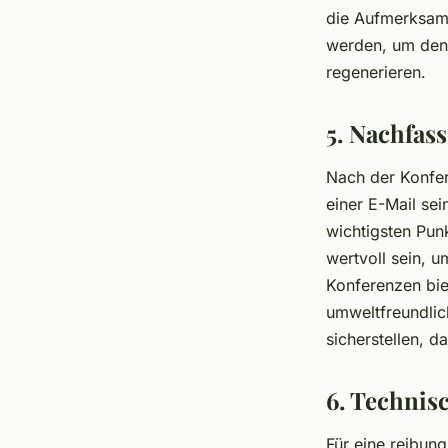
die Aufmerksamk
werden, um den 
regenerieren.
5. Nachfas
Nach der Konfer
einer E-Mail se
wichtigsten Pun
wertvoll sein, u
Konferenzen biet
umweltfreundlic
sicherstellen, d
6. Technis
Für eine reibung