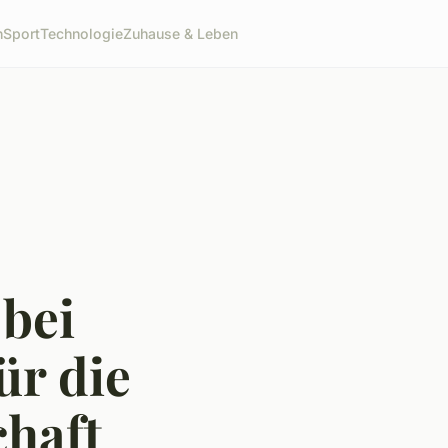
n
Sport
Technologie
Zuhause & Leben
bei
ür die
haft