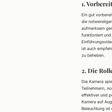
1. Vorberei
Ein gut vorberei
die notwendigen
aufmerksam gema
funktioniert un
Einführungsvideo
ist auch empfeh
zu beheben.
2. Die Rol
Die Kamera spiel
Teilnehmern, n
effektiver und p
Kamera auf Auge
Beleuchtung ist 