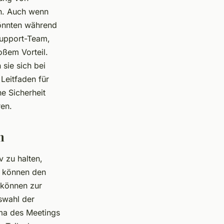
ch. Auch wenn
könnten während
Support-Team,
oßem Vorteil.
sie sich bei
Leitfaden für
e Sicherheit
ren.
n
 zu halten,
s können den
 können zur
swahl der
ema des Meetings