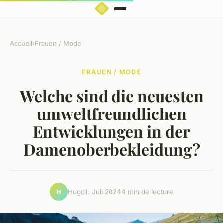
Accueil
›
Frauen / Mode
FRAUEN / MODE
Welche sind die neuesten
umweltfreundlichen
Entwicklungen in der
Damenoberbekleidung?
Hugo
1. Juli 2024
4 min de lecture
H